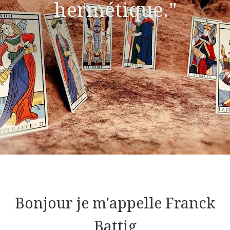
hermétique."
Atelier collectif
Livre
Bio
Blog
Contact
Accueil
Bonjour je m'appelle Franck
Battig